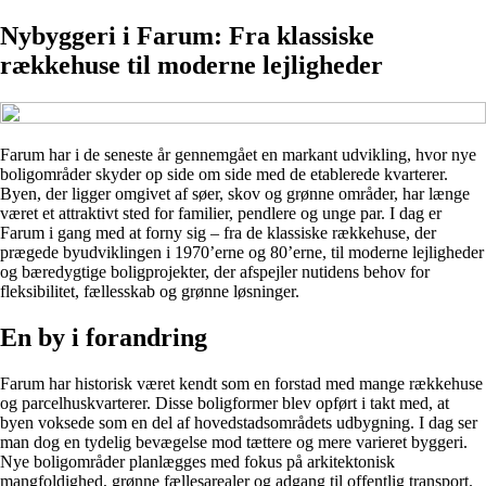
Nybyggeri i Farum: Fra klassiske
rækkehuse til moderne lejligheder
Farum har i de seneste år gennemgået en markant udvikling, hvor nye
boligområder skyder op side om side med de etablerede kvarterer.
Byen, der ligger omgivet af søer, skov og grønne områder, har længe
været et attraktivt sted for familier, pendlere og unge par. I dag er
Farum i gang med at forny sig – fra de klassiske rækkehuse, der
prægede byudviklingen i 1970’erne og 80’erne, til moderne lejligheder
og bæredygtige boligprojekter, der afspejler nutidens behov for
fleksibilitet, fællesskab og grønne løsninger.
En by i forandring
Farum har historisk været kendt som en forstad med mange rækkehuse
og parcelhuskvarterer. Disse boligformer blev opført i takt med, at
byen voksede som en del af hovedstadsområdets udbygning. I dag ser
man dog en tydelig bevægelse mod tættere og mere varieret byggeri.
Nye boligområder planlægges med fokus på arkitektonisk
mangfoldighed, grønne fællesarealer og adgang til offentlig transport.