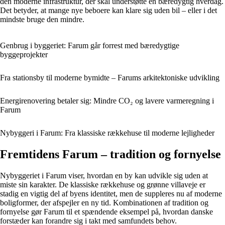
den moderne infrastruktur, der skal understøtte en bæredygtig hverdag.
Det betyder, at mange nye beboere kan klare sig uden bil – eller i det
mindste bruge den mindre.
Genbrug i byggeriet: Farum går forrest med bæredygtige
byggeprojekter
Fra stationsby til moderne bymidte – Farums arkitektoniske udvikling
Energirenovering betaler sig: Mindre CO₂ og lavere varmeregning i
Farum
Nybyggeri i Farum: Fra klassiske rækkehuse til moderne lejligheder
Fremtidens Farum – tradition og fornyelse
Nybyggeriet i Farum viser, hvordan en by kan udvikle sig uden at
miste sin karakter. De klassiske rækkehuse og grønne villaveje er
stadig en vigtig del af byens identitet, men de suppleres nu af moderne
boligformer, der afspejler en ny tid. Kombinationen af tradition og
fornyelse gør Farum til et spændende eksempel på, hvordan danske
forstæder kan forandre sig i takt med samfundets behov.