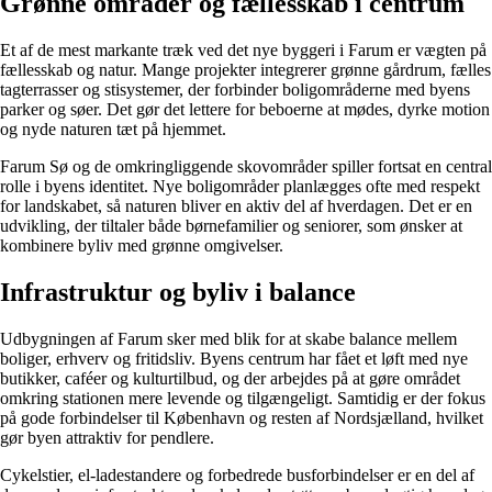
Grønne områder og fællesskab i centrum
Et af de mest markante træk ved det nye byggeri i Farum er vægten på
fællesskab og natur. Mange projekter integrerer grønne gårdrum, fælles
tagterrasser og stisystemer, der forbinder boligområderne med byens
parker og søer. Det gør det lettere for beboerne at mødes, dyrke motion
og nyde naturen tæt på hjemmet.
Farum Sø og de omkringliggende skovområder spiller fortsat en central
rolle i byens identitet. Nye boligområder planlægges ofte med respekt
for landskabet, så naturen bliver en aktiv del af hverdagen. Det er en
udvikling, der tiltaler både børnefamilier og seniorer, som ønsker at
kombinere byliv med grønne omgivelser.
Infrastruktur og byliv i balance
Udbygningen af Farum sker med blik for at skabe balance mellem
boliger, erhverv og fritidsliv. Byens centrum har fået et løft med nye
butikker, caféer og kulturtilbud, og der arbejdes på at gøre området
omkring stationen mere levende og tilgængeligt. Samtidig er der fokus
på gode forbindelser til København og resten af Nordsjælland, hvilket
gør byen attraktiv for pendlere.
Cykelstier, el-ladestandere og forbedrede busforbindelser er en del af