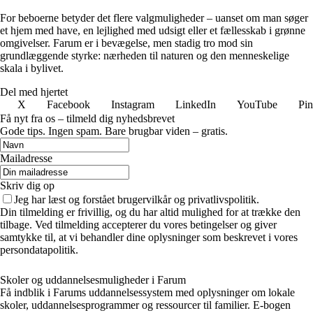
For beboerne betyder det flere valgmuligheder – uanset om man søger
et hjem med have, en lejlighed med udsigt eller et fællesskab i grønne
omgivelser. Farum er i bevægelse, men stadig tro mod sin
grundlæggende styrke: nærheden til naturen og den menneskelige
skala i bylivet.
Del med hjertet
X
Facebook
Instagram
LinkedIn
YouTube
Pin
Få nyt fra os – tilmeld dig nyhedsbrevet
Gode tips. Ingen spam. Bare brugbar viden – gratis.
Mailadresse
Skriv dig op
Jeg har læst og forstået brugervilkår og privatlivspolitik.
Din tilmelding er frivillig, og du har altid mulighed for at trække den
tilbage. Ved tilmelding accepterer du vores betingelser og giver
samtykke til, at vi behandler dine oplysninger som beskrevet i vores
persondatapolitik.
Skoler og uddannelsesmuligheder i Farum
Få indblik i Farums uddannelsessystem med oplysninger om lokale
skoler, uddannelsesprogrammer og ressourcer til familier. E-bogen