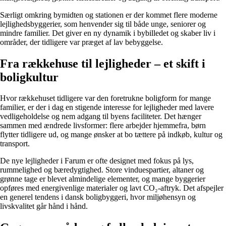
Særligt omkring bymidten og stationen er der kommet flere moderne
lejlighedsbyggerier, som henvender sig til både unge, seniorer og
mindre familier. Det giver en ny dynamik i bybilledet og skaber liv i
områder, der tidligere var præget af lav bebyggelse.
Fra rækkehuse til lejligheder – et skift i
boligkultur
Hvor rækkehuset tidligere var den foretrukne boligform for mange
familier, er der i dag en stigende interesse for lejligheder med lavere
vedligeholdelse og nem adgang til byens faciliteter. Det hænger
sammen med ændrede livsformer: flere arbejder hjemmefra, børn
flytter tidligere ud, og mange ønsker at bo tættere på indkøb, kultur og
transport.
De nye lejligheder i Farum er ofte designet med fokus på lys,
rummelighed og bæredygtighed. Store vinduespartier, altaner og
grønne tage er blevet almindelige elementer, og mange byggerier
opføres med energivenlige materialer og lavt CO₂-aftryk. Det afspejler
en generel tendens i dansk boligbyggeri, hvor miljøhensyn og
livskvalitet går hånd i hånd.