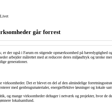
Livet
irksomheder går forrest
liv, er der også i Farum en stigende opmærksomhed på bæredygtighed og
eder arbejder målrettet med at reducere deres miljøaftryk og tænke mer
dige generationer.
te virksomheder. Det er blevet en del af den almindelige forretningsstr
erer med genbrugsmaterialer, energieffektive løsninger og lokale sam
ik, og mange virksomheder deltager i netværk og projekter, hvor de dele
grønnere lokalsamfund.