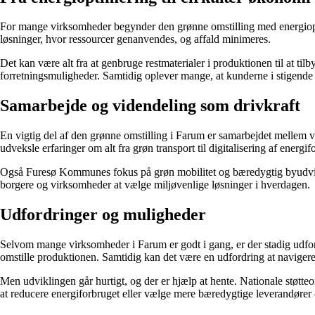
For mange virksomheder begynder den grønne omstilling med energioptime
løsninger, hvor ressourcer genanvendes, og affald minimeres.
Det kan være alt fra at genbruge restmaterialer i produktionen til at 
forretningsmuligheder. Samtidig oplever mange, at kunderne i stigende
Samarbejde og videndeling som drivkraft
En vigtig del af den grønne omstilling i Farum er samarbejdet melle
udveksle erfaringer om alt fra grøn transport til digitalisering af energif
Også Furesø Kommunes fokus på grøn mobilitet og bæredygtig byudvikling
borgere og virksomheder at vælge miljøvenlige løsninger i hverdagen.
Udfordringer og muligheder
Selvom mange virksomheder i Farum er godt i gang, er der stadig udford
omstille produktionen. Samtidig kan det være en udfordring at navigere
Men udviklingen går hurtigt, og der er hjælp at hente. Nationale støtt
at reducere energiforbruget eller vælge mere bæredygtige leverandører