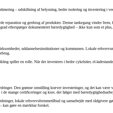
ring – udskiftning af belysning, bedre isolering og investering i vedv
tilbyde reparation og genbrug af produkter. Denne tankegang vinder frem
 grad efterspørger dokumenteret bæredygtighed – ikke kun som et plus,
m virksomheder, uddannelsesinstitutioner og kommunen. Lokale erhverv
orbrug.
 spiller en rolle. Når der investeres i bedre cykelstier, el-ladestande
ringer. Den grønne omstilling kræver investeringer, og det kan være van
 i de mange certificeringer og krav, der følger med bæredygtighedsarbe
eordninger, lokale erhvervsfremmetilbud og samarbejde med rådgivere gø
 – kan gøre en mærkbar forskel.