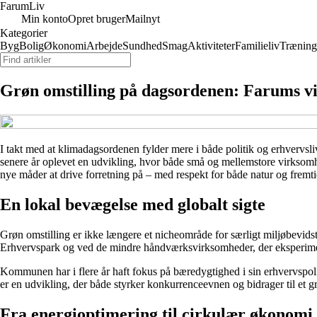
Farum
Liv
Min konto
Opret bruger
Mailnyt
Kategorier
Byg
Bolig
Økonomi
Arbejde
Sundhed
Smag
Aktiviteter
Familieliv
Træning
Grøn omstilling på dagsordenen: Farums v
I takt med at klimadagsordenen fylder mere i både politik og erhvervs
senere år oplevet en udvikling, hvor både små og mellemstore virksomh
nye måder at drive forretning på – med respekt for både natur og fremti
En lokal bevægelse med globalt sigte
Grøn omstilling er ikke længere et nicheområde for særligt miljøbevids
Erhvervspark og ved de mindre håndværksvirksomheder, der eksperiment
Kommunen har i flere år haft fokus på bæredygtighed i sin erhvervspolit
er en udvikling, der både styrker konkurrenceevnen og bidrager til et 
Fra energioptimering til cirkulær økonomi