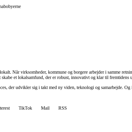
 nabobyerne
lokalt. Når virksomheder, kommune og borgere arbejder i samme retning,
kabe et lokalsamfund, der er robust, innovativt og klar til fremtidens 
roces, der udvikler sig i takt med ny viden, teknologi og samarbejde. O
terest
TikTok
Mail
RSS