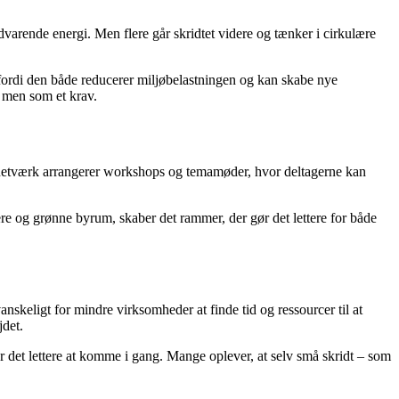
arende energi. Men flere går skridtet videre og tænker i cirkulære
, fordi den både reducerer miljøbelastningen og kan skabe nye
 men som et krav.
snetværk arrangerer workshops og temamøder, hvor deltagerne kan
re og grønne byrum, skaber det rammer, der gør det lettere for både
skeligt for mindre virksomheder at finde tid og ressourcer til at
jdet.
r det lettere at komme i gang. Mange oplever, at selv små skridt – som