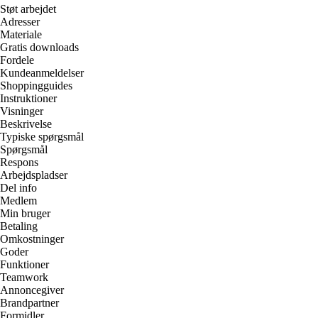
Støt arbejdet
Adresser
Materiale
Gratis downloads
Fordele
Kundeanmeldelser
Shoppingguides
Instruktioner
Visninger
Beskrivelse
Typiske spørgsmål
Spørgsmål
Respons
Arbejdspladser
Del info
Medlem
Min bruger
Betaling
Omkostninger
Goder
Funktioner
Teamwork
Annoncegiver
Brandpartner
Formidler