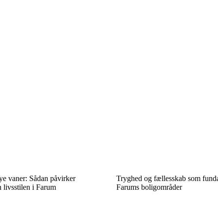
ye vaner: Sådan påvirker
Tryghed og fællesskab som fundam
 livsstilen i Farum
Farums boligområder