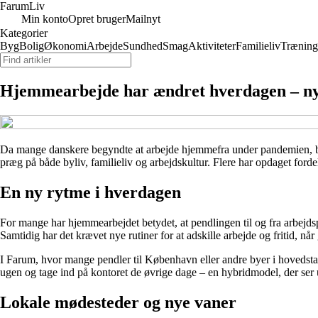
Farum
Liv
Min konto
Opret bruger
Mailnyt
Kategorier
Byg
Bolig
Økonomi
Arbejde
Sundhed
Smag
Aktiviteter
Familieliv
Træning
Hjemmearbejde har ændret hverdagen – nyt
Da mange danskere begyndte at arbejde hjemmefra under pandemien, blev
præg på både byliv, familieliv og arbejdskultur. Flere har opdaget forde
En ny rytme i hverdagen
For mange har hjemmearbejdet betydet, at pendlingen til og fra arbejdsplad
Samtidig har det krævet nye rutiner for at adskille arbejde og fritid, 
I Farum, hvor mange pendler til København eller andre byer i hovedstads
ugen og tage ind på kontoret de øvrige dage – en hybridmodel, der ser u
Lokale mødesteder og nye vaner