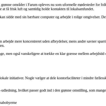
g grønne områder i Farum opleves nu som uformelle mødesteder for folk
t få frisk luft og samtidig holde kontakten til lokalsamfundet.
 kan sidde med sin bærbare computer og arbejde i rolige omgivelser. De
 arbejde mere koncentreret uden afbrydelser, mens andre savner sparrin
uen.
ringe, men også vanskeligere at trække en klar grænse mellem arbejdstid o
lokale initiativer. Nogle vælger at dele kontorfaciliteter i mindre fæll
₂-udledning, hvilket passer godt ind i den grønne omstilling, som mang
 nabobyerne