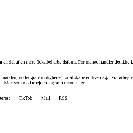
som en del af en mere fleksibel arbejdsform. For mange handler det ikk
på hinanden, er der gode muligheder for at skabe en hverdag, hvor arbej
s – både som medarbejdere og som mennesker.
terest
TikTok
Mail
RSS