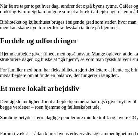
Når færre tager toget hver dag, ændrer det også byens rytme. Caféer o
omkring Farum Sø kan fungere som et afbræk i arbejdsdagen – en måde a
Biblioteket og kulturhuset bruges i stigende grad som steder, hvor man
men kan skabe nye former for fællesskab tættere på hjemmet.
Fordele og udfordringer
Hjemmearbejde giver frihed, men også ansvar. Mange oplever, at de kan
strukturere dagen og huske at “gå hjem”, selvom man fysisk bliver i st
For familier med børn har fleksibiliteten gjort det lettere at hente og b
medarbejdere om at finde en balance, der fungerer i længden.
Et mere lokalt arbejdsliv
Den øgede mulighed for at arbejde hjemmefra har også givet nyt liv til 
begge verdener – roen hjemme og fællesskabet ude.
Samtidig betyder færre daglige pendlerture mindre trafik og lavere CO
Farum i vækst – sådan klarer byens erhvervsliv sig sammenlignet med