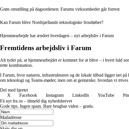
Grøn omstilling på dagsordenen: Farums virksomheder går forrest
Kan Farum blive Nordsjællands teknologiske frontløber?
Hjemmearbejde har ændret hverdagen – nyt arbejdsliv i Farum
Fremtidens arbejdsliv i Farum
Alt tyder på, at hjemmearbejdet er kommet for at blive – i hvert fald 
rette kombination.
I Farum, hvor naturen, infrastrukturen og de lokale tilbud ligger tæt 
om teknologi og Teams-møder, men om at gentænke, hvordan vi trive
Del med hjertet
X
Facebook
Instagram
LinkedIn
YouTube
Pin
Få nyt fra os – tilmeld dig nyhedsbrevet
Gode tips. Ingen spam. Bare brugbar viden – gratis.
Mailadresse
Skriv dig op