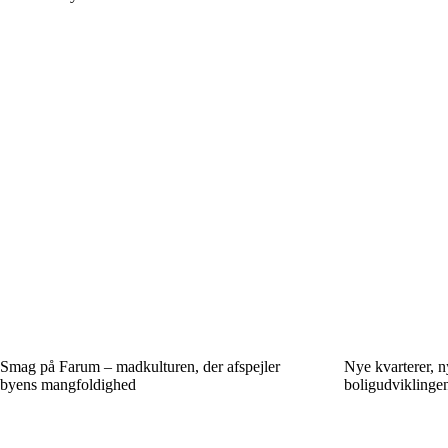
Smag på Farum – madkulturen, der afspejler
Nye kvarterer, n
byens mangfoldighed
boligudviklingen