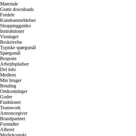
Materiale
Gratis downloads
Fordele
Kundeanmeldelser
Shoppingguides
Instruktioner
Visninger
Beskrivelse
Typiske spørgsmål
Spørgsmål
Respons
Arbejdspladser
Del info
Medlem
Min bruger
Betaling
Omkostninger
Goder
Funktioner
Teamwork
Annoncegiver
Brandpartner
Formidler
Allieret
Mediekontakt