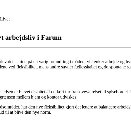
Livet
 arbejdsliv i Farum
 det starten på en varig forandring i måden, vi tænker arbejde og hver
lene ved fleksibilitet, mens andre savner fællesskabet og de spontane sa
sen er blevet erstattet af en kort tur fra soveværelset til spisebordet. D
når grænsen mellem hjem og kontor udviskes.
området, har den nye fleksibilitet gjort det lettere at balancere arbejd
d til at blive den nye norm.